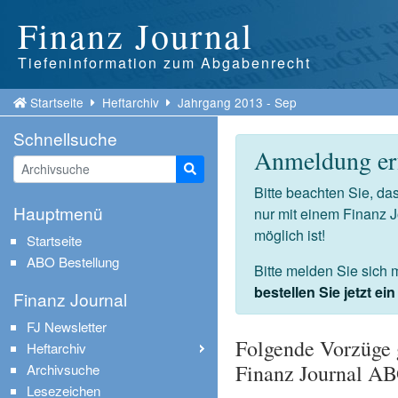
Finanz Journal
Tiefeninformation zum Abgabenrecht
Startseite
Heftarchiv
Jahrgang 2013 - Sep
Schnellsuche
Anmeldung erf
Suche starten
Bitte beachten Sie, d
Hauptmenü
nur mit einem Finanz 
möglich ist!
Startseite
ABO Bestellung
Bitte melden Sie sich 
bestellen Sie jetzt e
Finanz Journal
FJ Newsletter
Folgende Vorzüge 
Heftarchiv
Finanz Journal A
Archivsuche
Lesezeichen