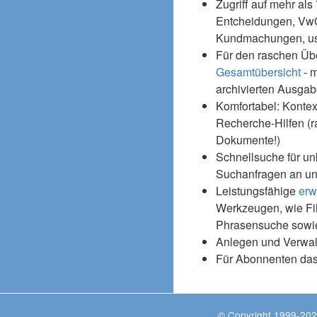
Zugriff auf mehr als
Entcheidungen, Vw
Kundmachungen, usw
Für den raschen Üb
Gesamtübersicht
- m
archivierten Ausgab
Komfortabel: Kontex
Recherche-Hilfen (r
Dokumente!)
Schnellsuche für un
Suchanfragen an un
Leistungsfähige
erw
Werkzeugen, wie Fil
Phrasensuche sowie
Anlegen und Verwal
Für Abonnenten da
© Copyright 1999-202