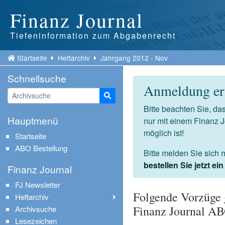
Finanz Journal
Tiefeninformation zum Abgabenrecht
Startseite
Heftarchiv
Jahrgang 2012 - Nov
Schnellsuche
Anmeldung erf
Suche starten
Bitte beachten Sie, d
Hauptmenü
nur mit einem Finanz 
möglich ist!
Startseite
ABO Bestellung
Bitte melden Sie sich 
bestellen Sie jetzt e
Finanz Journal
FJ Newsletter
Folgende Vorzüge 
Heftarchiv
Finanz Journal A
Archivsuche
Lesezeichen