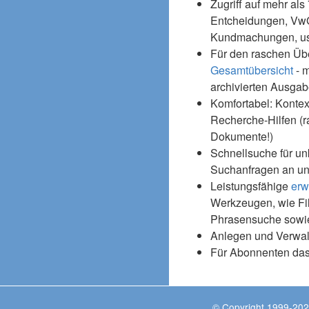
Zugriff auf mehr als
Entcheidungen, Vw
Kundmachungen, usw
Für den raschen Üb
Gesamtübersicht
- m
archivierten Ausgab
Komfortabel: Kontex
Recherche-Hilfen (r
Dokumente!)
Schnellsuche für un
Suchanfragen an un
Leistungsfähige
erw
Werkzeugen, wie Fil
Phrasensuche sowie
Anlegen und Verwal
Für Abonnenten da
© Copyright 1999-202