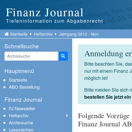
Finanz Journal
Tiefeninformation zum Abgabenrecht
Startseite
Heftarchiv
Jahrgang 2012 - Nov
Schnellsuche
Anmeldung erf
Suche starten
Bitte beachten Sie, d
Hauptmenü
nur mit einem Finanz 
möglich ist!
Startseite
ABO Bestellung
Bitte melden Sie sich 
bestellen Sie jetzt e
Finanz Journal
FJ Newsletter
Folgende Vorzüge 
Heftarchiv
Finanz Journal A
Archivsuche
Lesezeichen