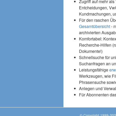
Zugriff auf mehr als
Entcheidungen, Vw
Kundmachungen, usw
Für den raschen Üb
Gesamtübersicht
- m
archivierten Ausgab
Komfortabel: Kontex
Recherche-Hilfen (r
Dokumente!)
Schnellsuche für un
Suchanfragen an un
Leistungsfähige
erw
Werkzeugen, wie Fil
Phrasensuche sowie
Anlegen und Verwal
Für Abonnenten da
© Copyright 1999-202