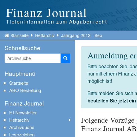
Finanz Journal
Tiefeninformation zum Abgabenrecht
Startseite
Heftarchiv
Jahrgang 2012 - Sep
Schnellsuche
Anmeldung erf
Suche starten
Bitte beachten Sie, d
Hauptmenü
nur mit einem Finanz 
möglich ist!
Startseite
ABO Bestellung
Bitte melden Sie sich 
bestellen Sie jetzt e
Finanz Journal
FJ Newsletter
Folgende Vorzüge 
Heftarchiv
Finanz Journal A
Archivsuche
Lesezeichen