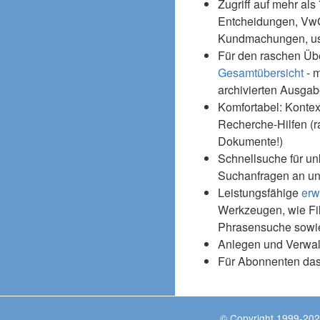
Zugriff auf mehr als
Entcheidungen, Vw
Kundmachungen, usw
Für den raschen Üb
Gesamtübersicht
- m
archivierten Ausgab
Komfortabel: Kontex
Recherche-Hilfen (r
Dokumente!)
Schnellsuche für un
Suchanfragen an un
Leistungsfähige
erw
Werkzeugen, wie Fil
Phrasensuche sowie
Anlegen und Verwal
Für Abonnenten da
© Copyright 1999-202