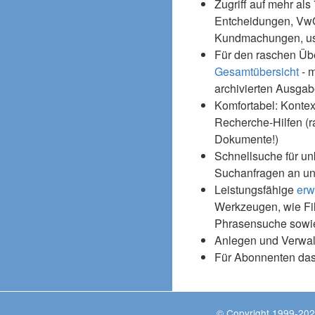
Zugriff auf mehr als
Entcheidungen, Vw
Kundmachungen, usw
Für den raschen Üb
Gesamtübersicht
- m
archivierten Ausgab
Komfortabel: Kontex
Recherche-Hilfen (r
Dokumente!)
Schnellsuche für un
Suchanfragen an un
Leistungsfähige
erw
Werkzeugen, wie Fil
Phrasensuche sowie
Anlegen und Verwal
Für Abonnenten da
© Copyright 1999-202