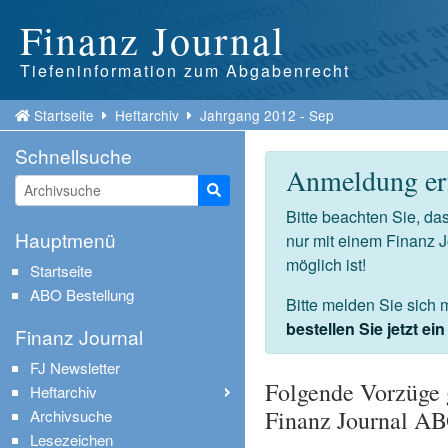
Finanz Journal
Tiefeninformation zum Abgabenrecht
Startseite
Heftarchiv
Jahrgang 2012 - Sep
Schnellsuche
Anmeldung erf
Suche starten
Bitte beachten Sie, d
Hauptmenü
nur mit einem Finanz 
möglich ist!
Startseite
ABO Bestellung
Bitte melden Sie sich 
bestellen Sie jetzt e
Finanz Journal
FJ Newsletter
Folgende Vorzüge 
Heftarchiv
Finanz Journal A
Archivsuche
Lesezeichen