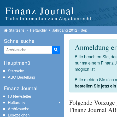
Finanz Journal
Tiefeninformation zum Abgabenrecht
Startseite
Heftarchiv
Jahrgang 2012 - Sep
Schnellsuche
Anmeldung erf
Suche starten
Bitte beachten Sie, d
Hauptmenü
nur mit einem Finanz 
möglich ist!
Startseite
ABO Bestellung
Bitte melden Sie sich 
bestellen Sie jetzt e
Finanz Journal
FJ Newsletter
Folgende Vorzüge 
Heftarchiv
Finanz Journal A
Archivsuche
Lesezeichen