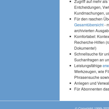
Zugriff auf mehr als
Entcheidungen, Vw
Kundmachungen, usw
Für den raschen Üb
Gesamtübersicht
- m
archivierten Ausgab
Komfortabel: Kontex
Recherche-Hilfen (r
Dokumente!)
Schnellsuche für un
Suchanfragen an un
Leistungsfähige
erw
Werkzeugen, wie Fil
Phrasensuche sowie
Anlegen und Verwal
Für Abonnenten da
© Copyright 1999-202