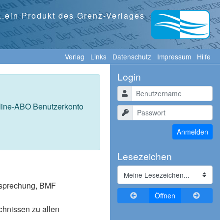
...ein Produkt des Grenz-Verlages
Verlag
Links
Datenschutz
Impressum
Hilfe
Login
Benutzername
nline-ABO Benutzerkonto
Passwort
Anmelden
Lesezeichen
tssprechung, BMF
Zurückblättern
Vorblä
Öffnen
ichnissen zu allen