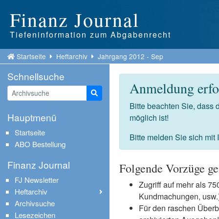
Finanz Journal
Tiefeninformation zum Abgabenrecht
Startseite
Heftarchiv
Jahrgang 2012 - Sep
Schnellsuche
Anmeldung erfor
Suche starten
Bitte beachten Sie, dass
Hauptmenü
möglich ist!
Startseite
Bitte melden Sie sich mit
ABO Bestellung
Finanz Journal
Folgende Vorzüge ge
FJ Newsletter
Zugriff auf mehr als 
Heftarchiv
Kundmachungen, usw.) 
Archivsuche
Für den raschen Überb
Lesezeichen