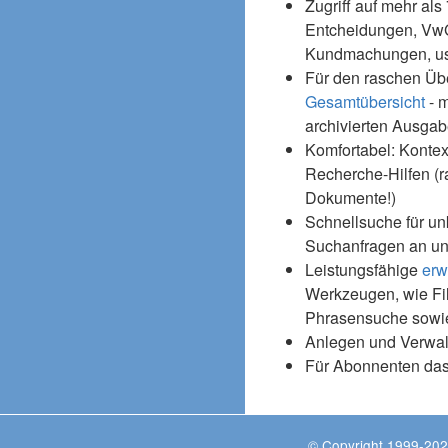
Zugriff auf mehr als
Entcheidungen, Vw
Kundmachungen, usw
Für den raschen Üb
Gesamtübersicht
- m
archivierten Ausgab
Komfortabel: Kontex
Recherche-Hilfen (r
Dokumente!)
Schnellsuche für un
Suchanfragen an un
Leistungsfähige
erw
Werkzeugen, wie Fil
Phrasensuche sowie
Anlegen und Verwal
Für Abonnenten da
© Copyright 1999-202