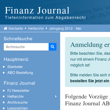
Finanz Journal
Tiefeninformation zum Abgabenrecht
Startseite
Heftarchiv
Jahrgang 2012 - Mai
Schnellsuche
Anmeldung erf
Suche starten
Bitte beachten Sie, d
Hauptmenü
nur mit einem Finanz 
möglich ist!
Startseite
ABO Bestellung
Bitte melden Sie sich 
bestellen Sie jetzt e
Finanz Journal
FJ Newsletter
Folgende Vorzüge 
Heftarchiv
Finanz Journal A
Archivsuche
Lesezeichen