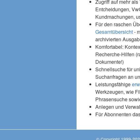
Zugriff auf mehr als
Entcheidungen, Vw
Kundmachungen, usw
Für den raschen Üb
Gesamtübersicht
- m
archivierten Ausgab
Komfortabel: Kontex
Recherche-Hilfen (r
Dokumente!)
Schnellsuche für un
Suchanfragen an un
Leistungsfähige
erw
Werkzeugen, wie Fil
Phrasensuche sowie
Anlegen und Verwal
Für Abonnenten da
© Copyright 1999-202