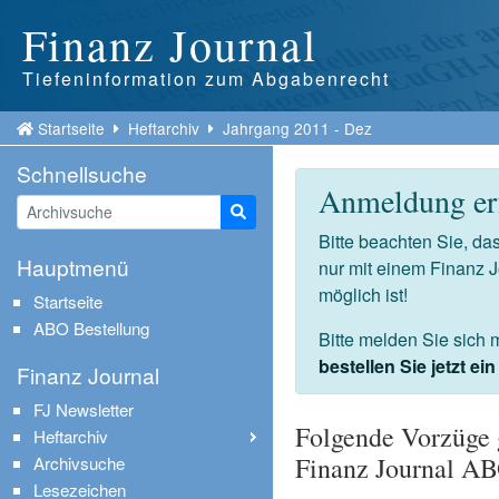
Finanz Journal
Tiefeninformation zum Abgabenrecht
Startseite
Heftarchiv
Jahrgang 2011 - Dez
Schnellsuche
Anmeldung erf
Suche starten
Bitte beachten Sie, d
Hauptmenü
nur mit einem Finanz 
möglich ist!
Startseite
ABO Bestellung
Bitte melden Sie sich 
bestellen Sie jetzt e
Finanz Journal
FJ Newsletter
Folgende Vorzüge 
Heftarchiv
Finanz Journal A
Archivsuche
Lesezeichen