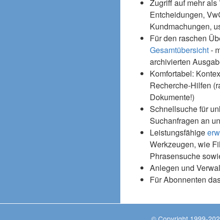
Zugriff auf mehr als
Entcheidungen, Vw
Kundmachungen, usw
Für den raschen Üb
Gesamtübersicht
- m
archivierten Ausgab
Komfortabel: Kontex
Recherche-Hilfen (r
Dokumente!)
Schnellsuche für un
Suchanfragen an un
Leistungsfähige
erw
Werkzeugen, wie Fil
Phrasensuche sowie
Anlegen und Verwal
Für Abonnenten da
© Copyright 1999-202