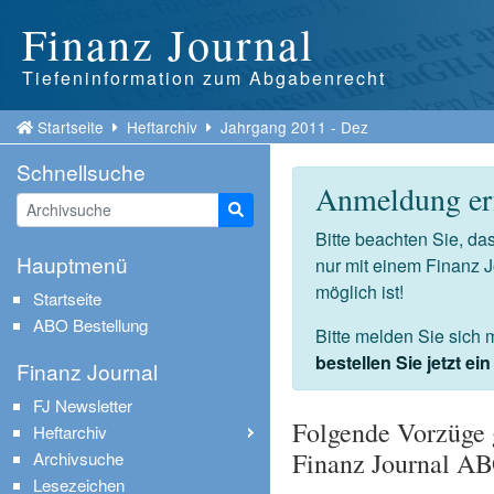
Finanz Journal
Tiefeninformation zum Abgabenrecht
Startseite
Heftarchiv
Jahrgang 2011 - Dez
Schnellsuche
Anmeldung erf
Suche starten
Bitte beachten Sie, d
Hauptmenü
nur mit einem Finanz 
möglich ist!
Startseite
ABO Bestellung
Bitte melden Sie sich 
bestellen Sie jetzt e
Finanz Journal
FJ Newsletter
Folgende Vorzüge 
Heftarchiv
Finanz Journal A
Archivsuche
Lesezeichen