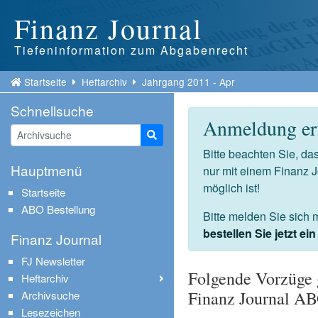
Finanz Journal
Tiefeninformation zum Abgabenrecht
Startseite
Heftarchiv
Jahrgang 2011 - Apr
Schnellsuche
Anmeldung erf
Suche starten
Bitte beachten Sie, d
Hauptmenü
nur mit einem Finanz 
möglich ist!
Startseite
ABO Bestellung
Bitte melden Sie sich 
bestellen Sie jetzt e
Finanz Journal
FJ Newsletter
Folgende Vorzüge 
Heftarchiv
Finanz Journal A
Archivsuche
Lesezeichen