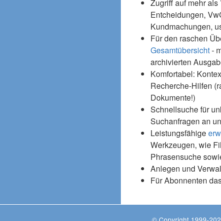
Zugriff auf mehr als
Entcheidungen, Vw
Kundmachungen, usw
Für den raschen Üb
Gesamtübersicht
- m
archivierten Ausgab
Komfortabel: Kontex
Recherche-Hilfen (r
Dokumente!)
Schnellsuche für un
Suchanfragen an un
Leistungsfähige
erw
Werkzeugen, wie Fil
Phrasensuche sowie
Anlegen und Verwal
Für Abonnenten da
© Copyright 1999-202