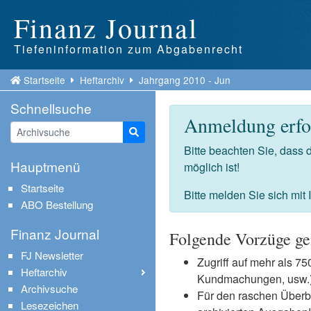
Finanz Journal
Tiefeninformation zum Abgabenrecht
Startseite
Heftarchiv
Jahrgang 2010 - Jun
Schnellsuche
Anmeldung erfor
Suche starten
Bitte beachten Sie, dass
Hauptmenü
möglich ist!
Startseite
Bitte melden Sie sich mit
ABO Bestellung
Finanz Journal
Folgende Vorzüge ge
FJ Newsletter
Zugriff auf mehr als 
Heftarchiv
Kundmachungen, usw.) 
Archivsuche
Für den raschen Überb
Lesezeichen