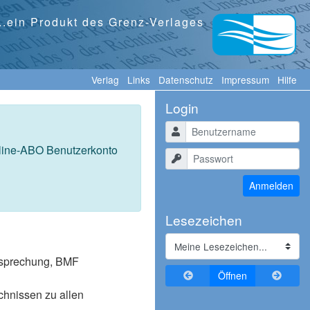
...ein Produkt des Grenz-Verlages
Verlag
Links
Datenschutz
Impressum
Hilfe
Login
Benutzername
nline-ABO Benutzerkonto
Passwort
Anmelden
Lesezeichen
tssprechung, BMF
Zurückblättern
Vorblä
Öffnen
ichnissen zu allen