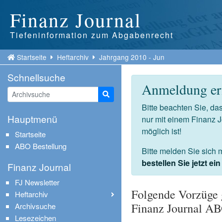
Finanz Journal
Tiefeninformation zum Abgabenrecht
Startseite
Heftarchiv
Jahrgang 2010 - Jun
Schnellsuche
Anmeldung erf
Suche starten
Bitte beachten Sie, d
Hauptmenü
nur mit einem Finanz 
möglich ist!
Startseite
ABO Bestellung
Bitte melden Sie sich 
bestellen Sie jetzt e
Finanz Journal
FJ Newsletter
Folgende Vorzüge 
Heftarchiv
Finanz Journal A
Archivsuche
Lesezeichen