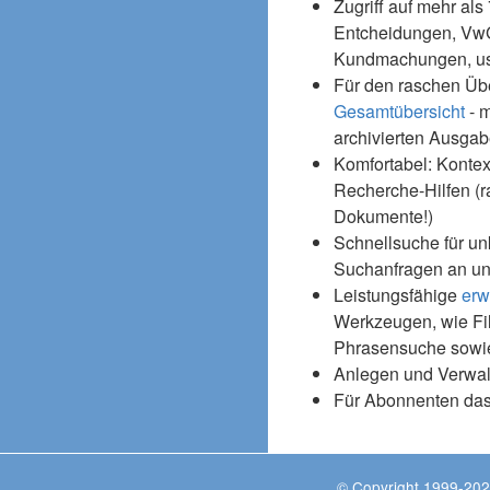
Zugriff auf mehr als
Entcheidungen, Vw
Kundmachungen, usw
Für den raschen Üb
Gesamtübersicht
- m
archivierten Ausgab
Komfortabel: Kontex
Recherche-Hilfen (r
Dokumente!)
Schnellsuche für un
Suchanfragen an un
Leistungsfähige
erw
Werkzeugen, wie Fil
Phrasensuche sowie
Anlegen und Verwal
Für Abonnenten da
© Copyright 1999-202