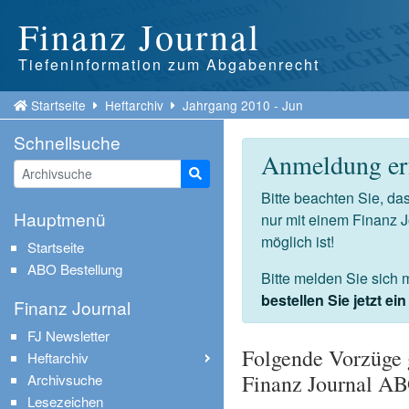
Finanz Journal
Tiefeninformation zum Abgabenrecht
Startseite
Heftarchiv
Jahrgang 2010 - Jun
Schnellsuche
Anmeldung erf
Suche starten
Bitte beachten Sie, d
Hauptmenü
nur mit einem Finanz 
möglich ist!
Startseite
ABO Bestellung
Bitte melden Sie sich 
bestellen Sie jetzt e
Finanz Journal
FJ Newsletter
Folgende Vorzüge 
Heftarchiv
Finanz Journal A
Archivsuche
Lesezeichen