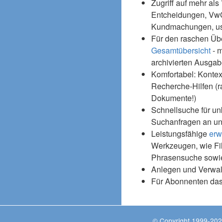
Zugriff auf mehr als
Entcheidungen, Vw
Kundmachungen, usw
Für den raschen Üb
Gesamtübersicht
- m
archivierten Ausgab
Komfortabel: Kontex
Recherche-Hilfen (r
Dokumente!)
Schnellsuche für un
Suchanfragen an un
Leistungsfähige
erw
Werkzeugen, wie Fil
Phrasensuche sowie
Anlegen und Verwal
Für Abonnenten da
© Copyright 1999-202