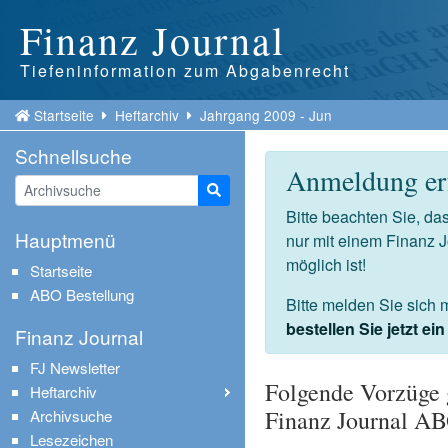
Finanz Journal
Tiefeninformation zum Abgabenrecht
Startseite
Heftarchiv
Jahrgang 2009 - Jun
Schnellsuche
Anmeldung erf
Suche starten
Bitte beachten Sie, d
Hauptmenü
nur mit einem Finanz 
möglich ist!
Startseite
ABO Bestellung
Bitte melden Sie sich 
bestellen Sie jetzt e
Finanz Journal
FJ Newsletter
Folgende Vorzüge 
Heftarchiv
Finanz Journal A
Archivsuche
Lesezeichen