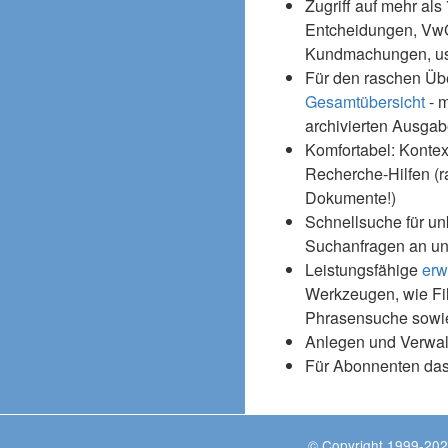
Zugriff auf mehr als
Entcheidungen, Vw
Kundmachungen, usw
Für den raschen Üb
Gesamtübersicht
- m
archivierten Ausgab
Komfortabel: Kontex
Recherche-Hilfen (r
Dokumente!)
Schnellsuche für un
Suchanfragen an un
Leistungsfähige
erw
Werkzeugen, wie Fil
Phrasensuche sowie
Anlegen und Verwal
Für Abonnenten da
© Copyright 1999-202