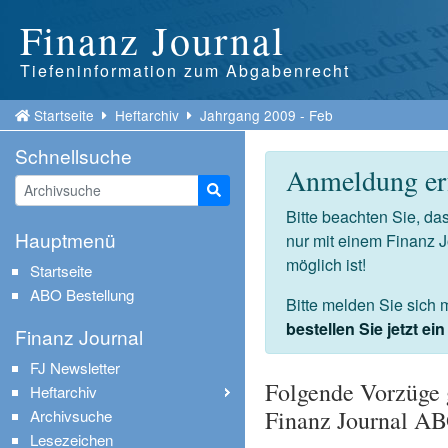
Finanz Journal
Tiefeninformation zum Abgabenrecht
Startseite
Heftarchiv
Jahrgang 2009 - Feb
Schnellsuche
Anmeldung erf
Suche starten
Bitte beachten Sie, d
Hauptmenü
nur mit einem Finanz 
möglich ist!
Startseite
ABO Bestellung
Bitte melden Sie sich 
bestellen Sie jetzt e
Finanz Journal
FJ Newsletter
Folgende Vorzüge 
Heftarchiv
Finanz Journal A
Archivsuche
Lesezeichen