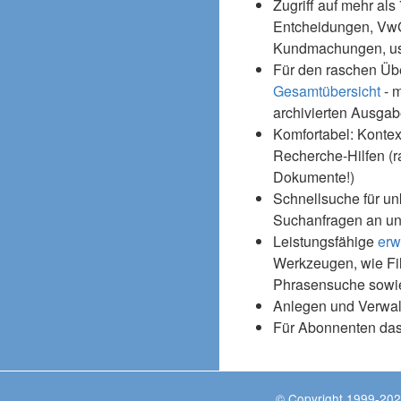
Zugriff auf mehr als
Entcheidungen, Vw
Kundmachungen, usw
Für den raschen Üb
Gesamtübersicht
- m
archivierten Ausgab
Komfortabel: Kontex
Recherche-Hilfen (r
Dokumente!)
Schnellsuche für un
Suchanfragen an un
Leistungsfähige
erw
Werkzeugen, wie Fil
Phrasensuche sowie
Anlegen und Verwal
Für Abonnenten da
© Copyright 1999-202