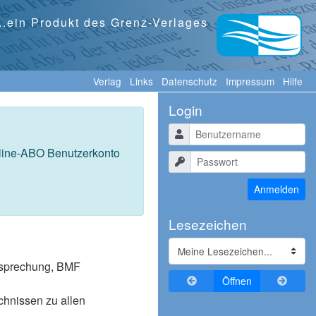
...ein Produkt des Grenz-Verlages
Verlag
Links
Datenschutz
Impressum
Hilfe
Login
Benutzername
nline-ABO Benutzerkonto
Passwort
Anmelden
Lesezeichen
tssprechung, BMF
Zurückblättern
Vorblä
Öffnen
ichnissen zu allen