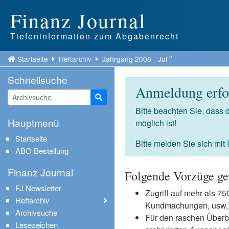
Finanz Journal
Tiefeninformation zum Abgabenrecht
2
Startseite
Heftarchiv
Jahrgang 2008 - Jul
Schnellsuche
Anmeldung erfor
Suche starten
Bitte beachten Sie, dass
Hauptmenü
möglich ist!
Startseite
Bitte melden Sie sich mit
ABO Bestellung
Finanz Journal
Folgende Vorzüge ge
FJ Newsletter
Zugriff auf mehr als 
Heftarchiv
Kundmachungen, usw.) 
Archivsuche
Für den raschen Überb
Lesezeichen