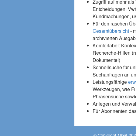
Zugriff auf mehr als
Entcheidungen, Vw
Kundmachungen, usw
Für den raschen Üb
Gesamtübersicht
- m
archivierten Ausgab
Komfortabel: Kontex
Recherche-Hilfen (r
Dokumente!)
Schnellsuche für un
Suchanfragen an un
Leistungsfähige
erw
Werkzeugen, wie Fil
Phrasensuche sowie
Anlegen und Verwal
Für Abonnenten da
© Copyright 1999-202