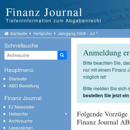
Finanz Journal
Tiefeninformation zum Abgabenrecht
2
Startseite
Heftarchiv
Jahrgang 2008 - Jul
Schnellsuche
Anmeldung erf
Suche starten
Bitte beachten Sie, d
Hauptmenü
nur mit einem Finanz 
möglich ist!
Startseite
ABO Bestellung
Bitte melden Sie sich 
bestellen Sie jetzt e
Finanz Journal
FJ Newsletter
Folgende Vorzüge 
Heftarchiv
Finanz Journal A
Archivsuche
Lesezeichen