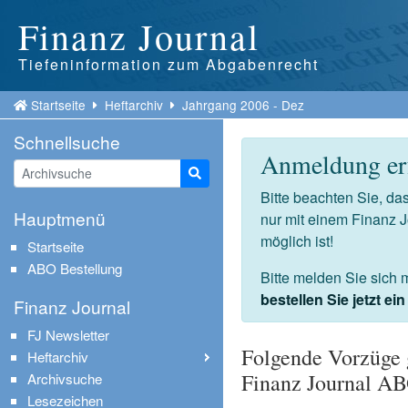
Finanz Journal
Tiefeninformation zum Abgabenrecht
Startseite
Heftarchiv
Jahrgang 2006 - Dez
Schnellsuche
Anmeldung erf
Suche starten
Bitte beachten Sie, d
Hauptmenü
nur mit einem Finanz 
möglich ist!
Startseite
ABO Bestellung
Bitte melden Sie sich 
bestellen Sie jetzt e
Finanz Journal
FJ Newsletter
Folgende Vorzüge 
Heftarchiv
Finanz Journal A
Archivsuche
Lesezeichen