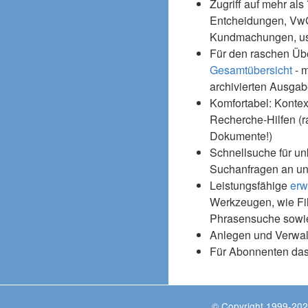
Zugriff auf mehr als
Entcheidungen, Vw
Kundmachungen, usw
Für den raschen Üb
Gesamtübersicht
- m
archivierten Ausgab
Komfortabel: Kontex
Recherche-Hilfen (r
Dokumente!)
Schnellsuche für un
Suchanfragen an un
Leistungsfähige
erw
Werkzeugen, wie Fil
Phrasensuche sowie
Anlegen und Verwal
Für Abonnenten da
© Copyright 1999-202