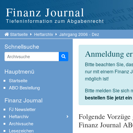
Finanz Journal
Tiefeninformation zum Abgabenrecht
Startseite
Heftarchiv
Jahrgang 2006 - Dez
Schnellsuche
Anmeldung erf
Suche starten
Bitte beachten Sie, d
Hauptmenü
nur mit einem Finanz 
möglich ist!
Startseite
ABO Bestellung
Bitte melden Sie sich 
bestellen Sie jetzt e
Finanz Journal
FJ Newsletter
Folgende Vorzüge 
Heftarchiv
Finanz Journal A
Archivsuche
Lesezeichen