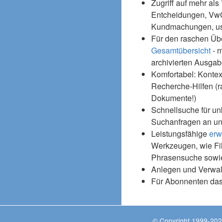
Zugriff auf mehr als
Entcheidungen, Vw
Kundmachungen, usw
Für den raschen Üb
Gesamtübersicht
- m
archivierten Ausgab
Komfortabel: Kontex
Recherche-Hilfen (r
Dokumente!)
Schnellsuche für un
Suchanfragen an un
Leistungsfähige
erw
Werkzeugen, wie Fil
Phrasensuche sowie
Anlegen und Verwal
Für Abonnenten da
© Copyright 1999-202