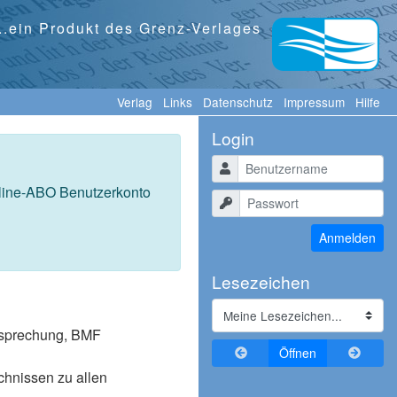
...ein Produkt des Grenz-Verlages
Verlag
Links
Datenschutz
Impressum
Hilfe
Login
Benutzername
nline-ABO Benutzerkonto
Passwort
Anmelden
Lesezeichen
tssprechung, BMF
Zurückblättern
Vorblä
Öffnen
ichnissen zu allen