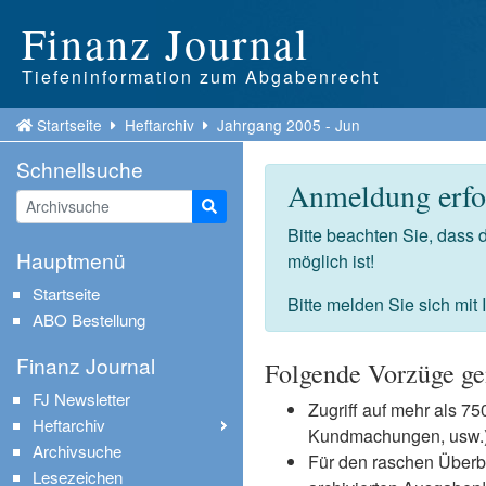
Finanz Journal
Tiefeninformation zum Abgabenrecht
Startseite
Heftarchiv
Jahrgang 2005 - Jun
Schnellsuche
Anmeldung erfor
Suche starten
Bitte beachten Sie, dass
Hauptmenü
möglich ist!
Startseite
Bitte melden Sie sich mit
ABO Bestellung
Finanz Journal
Folgende Vorzüge ge
FJ Newsletter
Zugriff auf mehr als 
Heftarchiv
Kundmachungen, usw.) 
Archivsuche
Für den raschen Überb
Lesezeichen