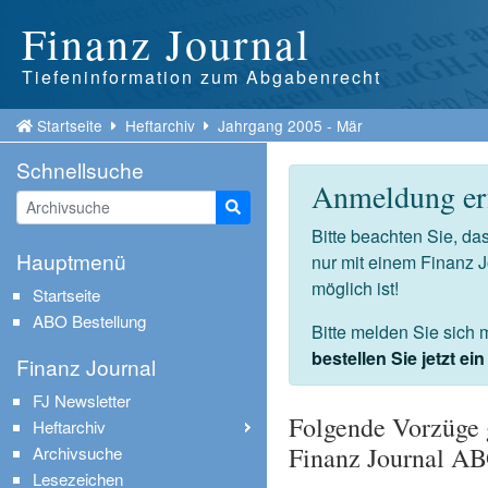
Finanz Journal
Tiefeninformation zum Abgabenrecht
Startseite
Heftarchiv
Jahrgang 2005 - Mär
Schnellsuche
Anmeldung erf
Suche starten
Bitte beachten Sie, d
Hauptmenü
nur mit einem Finanz 
möglich ist!
Startseite
ABO Bestellung
Bitte melden Sie sich 
bestellen Sie jetzt e
Finanz Journal
FJ Newsletter
Folgende Vorzüge 
Heftarchiv
Finanz Journal A
Archivsuche
Lesezeichen