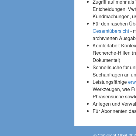
Zugriff auf mehr als
Entcheidungen, Vw
Kundmachungen, usw
Für den raschen Üb
Gesamtübersicht
- m
archivierten Ausgab
Komfortabel: Kontex
Recherche-Hilfen (r
Dokumente!)
Schnellsuche für un
Suchanfragen an un
Leistungsfähige
erw
Werkzeugen, wie Fil
Phrasensuche sowie
Anlegen und Verwal
Für Abonnenten da
© Copyright 1999-202