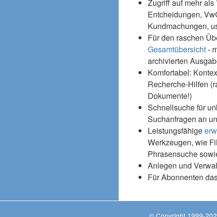
Zugriff auf mehr als
Entcheidungen, Vw
Kundmachungen, usw
Für den raschen Üb
Gesamtübersicht
- m
archivierten Ausgab
Komfortabel: Kontex
Recherche-Hilfen (r
Dokumente!)
Schnellsuche für un
Suchanfragen an un
Leistungsfähige
erw
Werkzeugen, wie Fil
Phrasensuche sowie
Anlegen und Verwal
Für Abonnenten da
© Copyright 1999-202