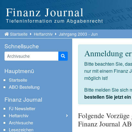
Finanz Journal
Tiefeninformation zum Abgabenrecht
Startseite
Heftarchiv
Jahrgang 2003 - Jun
Schnellsuche
Anmeldung erf
Suche starten
Bitte beachten Sie, d
Hauptmenü
nur mit einem Finanz 
möglich ist!
Startseite
ABO Bestellung
Bitte melden Sie sich 
bestellen Sie jetzt e
Finanz Journal
FJ Newsletter
Folgende Vorzüge 
Heftarchiv
Finanz Journal A
Archivsuche
Lesezeichen