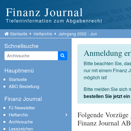
Finanz Journal
Tiefeninformation zum Abgabenrecht
Startseite
Heftarchiv
Jahrgang 2002 - Jun
Schnellsuche
Anmeldung erf
Suche starten
Bitte beachten Sie, d
Hauptmenü
nur mit einem Finanz 
möglich ist!
Startseite
ABO Bestellung
Bitte melden Sie sich 
bestellen Sie jetzt e
Finanz Journal
FJ Newsletter
Folgende Vorzüge 
Heftarchiv
Finanz Journal A
Archivsuche
Lesezeichen