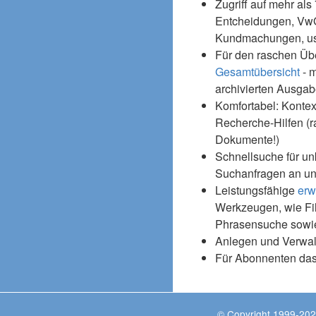
Zugriff auf mehr als
Entcheidungen, Vw
Kundmachungen, usw
Für den raschen Üb
Gesamtübersicht
- m
archivierten Ausgab
Komfortabel: Kontex
Recherche-Hilfen (r
Dokumente!)
Schnellsuche für un
Suchanfragen an un
Leistungsfähige
erw
Werkzeugen, wie Fil
Phrasensuche sowie
Anlegen und Verwal
Für Abonnenten da
© Copyright 1999-202