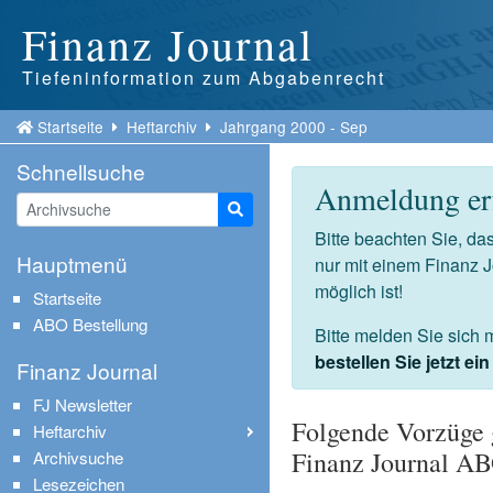
Finanz Journal
Tiefeninformation zum Abgabenrecht
Startseite
Heftarchiv
Jahrgang 2000 - Sep
Schnellsuche
Anmeldung erf
Suche starten
Bitte beachten Sie, d
Hauptmenü
nur mit einem Finanz 
möglich ist!
Startseite
ABO Bestellung
Bitte melden Sie sich 
bestellen Sie jetzt e
Finanz Journal
FJ Newsletter
Folgende Vorzüge 
Heftarchiv
Finanz Journal A
Archivsuche
Lesezeichen