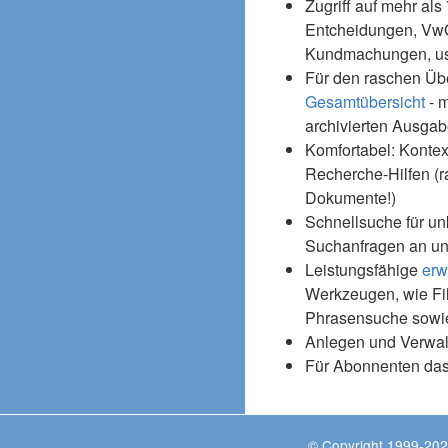
Zugriff auf mehr als
Entcheidungen, Vw
Kundmachungen, usw
Für den raschen Üb
Gesamtübersicht
- m
archivierten Ausgab
Komfortabel: Kontex
Recherche-Hilfen (r
Dokumente!)
Schnellsuche für un
Suchanfragen an un
Leistungsfähige
erw
Werkzeugen, wie Fil
Phrasensuche sowie
Anlegen und Verwal
Für Abonnenten da
© Copyright 1999-202