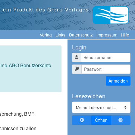
...ein Produkt des Grenz-Verlages
Verlag
Links
Datenschutz
Impressum
Hilfe
Login
Benutzername
nline-ABO Benutzerkonto
Passwort
Anmelden
Lesezeichen
tssprechung, BMF
Zurückblättern
Vorblä
Öffnen
ichnissen zu allen