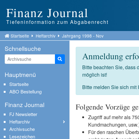
Finanz Journal
Tiefeninformation zum Abgabenrecht
Startseite
Heftarchiv
Jahrgang 1998 - Nov
Schnellsuche
Anmeldung erfor
Suche starten
Bitte beachten Sie, dass
Hauptmenü
möglich ist!
Startseite
Bitte melden Sie sich mit
ABO Bestellung
Finanz Journal
Folgende Vorzüge ge
FJ Newsletter
Zugriff auf mehr als 
Heftarchiv
Kundmachungen, usw.) 
Archivsuche
Für den raschen Überb
Lesezeichen