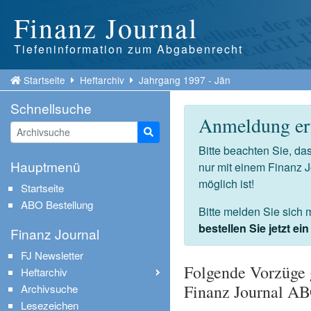
Finanz Journal
Tiefeninformation zum Abgabenrecht
Startseite
Heftarchiv
Jahrgang 1997 - Jän
Schnellsuche
Anmeldung erf
Suche starten
Bitte beachten Sie, d
Hauptmenü
nur mit einem Finanz 
möglich ist!
Startseite
ABO Bestellung
Bitte melden Sie sich 
bestellen Sie jetzt e
Finanz Journal
FJ Newsletter
Folgende Vorzüge 
Heftarchiv
Finanz Journal A
Archivsuche
Lesezeichen