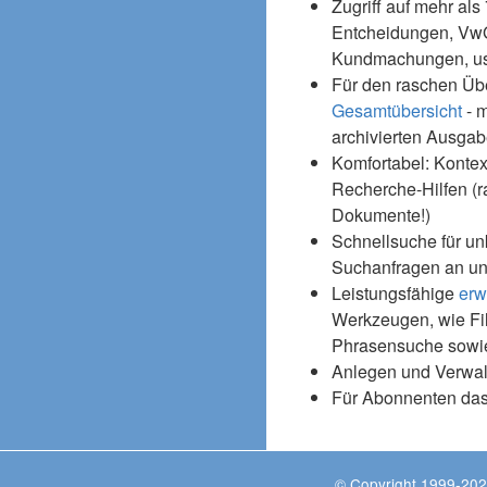
Zugriff auf mehr als
Entcheidungen, Vw
Kundmachungen, usw
Für den raschen Üb
Gesamtübersicht
- m
archivierten Ausgab
Komfortabel: Kontex
Recherche-Hilfen (r
Dokumente!)
Schnellsuche für un
Suchanfragen an un
Leistungsfähige
erw
Werkzeugen, wie Fil
Phrasensuche sowie
Anlegen und Verwal
Für Abonnenten da
© Copyright 1999-202