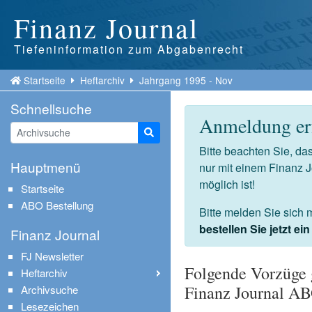
Finanz Journal
Tiefeninformation zum Abgabenrecht
Startseite
Heftarchiv
Jahrgang 1995 - Nov
Schnellsuche
Anmeldung erf
Suche starten
Bitte beachten Sie, d
Hauptmenü
nur mit einem Finanz 
möglich ist!
Startseite
ABO Bestellung
Bitte melden Sie sich 
bestellen Sie jetzt e
Finanz Journal
FJ Newsletter
Folgende Vorzüge 
Heftarchiv
Finanz Journal A
Archivsuche
Lesezeichen