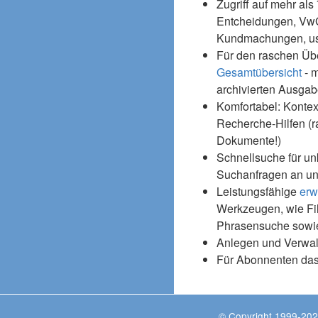
Zugriff auf mehr als
Entcheidungen, Vw
Kundmachungen, usw
Für den raschen Üb
Gesamtübersicht
- m
archivierten Ausgab
Komfortabel: Kontex
Recherche-Hilfen (r
Dokumente!)
Schnellsuche für un
Suchanfragen an un
Leistungsfähige
erw
Werkzeugen, wie Fil
Phrasensuche sowie
Anlegen und Verwal
Für Abonnenten da
© Copyright 1999-202