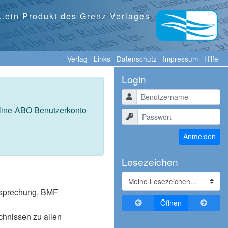
...ein Produkt des Grenz-Verlages
Verlag
Links
Datenschutz
Impressum
Hilfe
Login
Benutzername
nline-ABO Benutzerkonto
Passwort
Anmelden
Lesezeichen
tssprechung, BMF
Zurückblättern
Vorblä
Öffnen
ichnissen zu allen