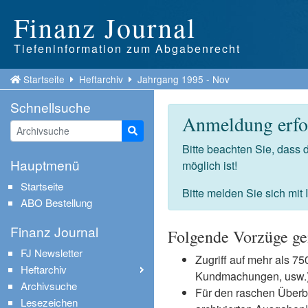
Finanz Journal
Tiefeninformation zum Abgabenrecht
Startseite
Heftarchiv
Jahrgang 1995 - Nov
Schnellsuche
Anmeldung erfor
Suche starten
Bitte beachten Sie, dass
Hauptmenü
möglich ist!
Startseite
Bitte melden Sie sich mit
ABO Bestellung
Finanz Journal
Folgende Vorzüge ge
FJ Newsletter
Zugriff auf mehr als 
Heftarchiv
Kundmachungen, usw.) 
Archivsuche
Für den raschen Überb
Lesezeichen