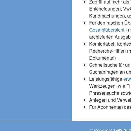
Zugriff auf mehr als
Entcheidungen, Vw
Kundmachungen, usw
Für den raschen Üb
Gesamtübersicht
- m
archivierten Ausgab
Komfortabel: Kontex
Recherche-Hilfen (r
Dokumente!)
Schnellsuche für un
Suchanfragen an un
Leistungsfähige
erw
Werkzeugen, wie Fil
Phrasensuche sowie
Anlegen und Verwal
Für Abonnenten da
© Copyright 1999-202