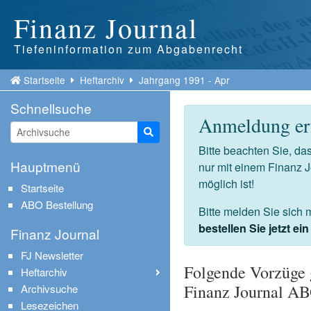
Finanz Journal
Tiefeninformation zum Abgabenrecht
Startseite
Heftarchiv
Jahrgang 1991 - Apr
Schnellsuche
Anmeldung erf
Suche starten
Bitte beachten Sie, d
Hauptmenü
nur mit einem Finanz 
möglich ist!
Startseite
ABO Bestellung
Bitte melden Sie sich 
bestellen Sie jetzt e
Finanz Journal
FJ Newsletter
Folgende Vorzüge 
Heftarchiv
Finanz Journal A
Archivsuche
Lesezeichen