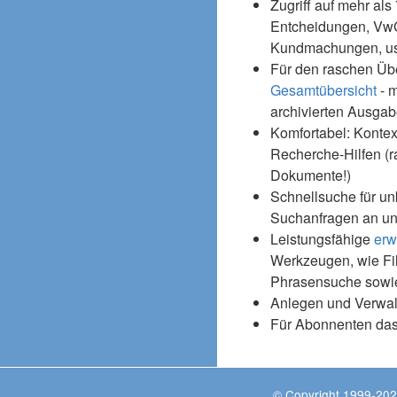
Zugriff auf mehr als
Entcheidungen, Vw
Kundmachungen, usw
Für den raschen Üb
Gesamtübersicht
- m
archivierten Ausgab
Komfortabel: Kontex
Recherche-Hilfen (r
Dokumente!)
Schnellsuche für un
Suchanfragen an un
Leistungsfähige
erw
Werkzeugen, wie Fil
Phrasensuche sowie
Anlegen und Verwal
Für Abonnenten da
© Copyright 1999-202