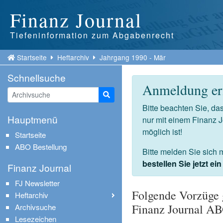
Finanz Journal
Tiefeninformation zum Abgabenrecht
Startseite
Heftarchiv
Jahrgang 1990 - Mär
Schnellsuche
Anmeldung erf
Suche starten
Bitte beachten Sie, d
Hauptmenü
nur mit einem Finanz 
möglich ist!
Startseite
ABO Bestellung
Bitte melden Sie sich 
bestellen Sie jetzt e
Finanz Journal
FJ Newsletter
Folgende Vorzüge 
Heftarchiv
Finanz Journal A
Archivsuche
Lesezeichen