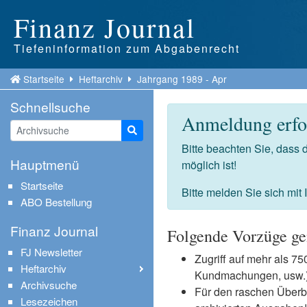
Finanz Journal
Tiefeninformation zum Abgabenrecht
Startseite
Heftarchiv
Jahrgang 1989 - Apr
Schnellsuche
Anmeldung erfor
Suche starten
Bitte beachten Sie, dass
Hauptmenü
möglich ist!
Startseite
Bitte melden Sie sich mit
ABO Bestellung
Finanz Journal
Folgende Vorzüge ge
FJ Newsletter
Zugriff auf mehr als 
Heftarchiv
Kundmachungen, usw.) 
Archivsuche
Für den raschen Überb
Lesezeichen