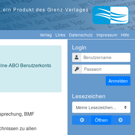
...ein Produkt des Grenz-Verlages
Verlag
Links
Datenschutz
Impressum
Hilfe
Login
Benutzername
nline-ABO Benutzerkonto
Passwort
Anmelden
Lesezeichen
tssprechung, BMF
Zurückblättern
Vorblä
Öffnen
ichnissen zu allen