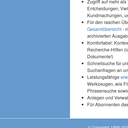
Zugriff auf mehr als
Entcheidungen, Vw
Kundmachungen, usw
Für den raschen Üb
Gesamtübersicht
- m
archivierten Ausgab
Komfortabel: Kontex
Recherche-Hilfen (r
Dokumente!)
Schnellsuche für un
Suchanfragen an un
Leistungsfähige
erw
Werkzeugen, wie Fil
Phrasensuche sowie
Anlegen und Verwal
Für Abonnenten da
© Copyright 1999-202