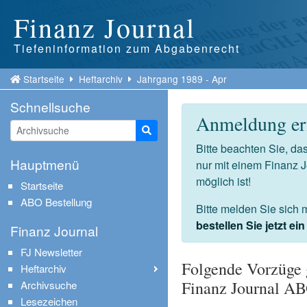
Finanz Journal
Tiefeninformation zum Abgabenrecht
Startseite
Heftarchiv
Jahrgang 1989 - Apr
Schnellsuche
Anmeldung erf
Suche starten
Bitte beachten Sie, d
Hauptmenü
nur mit einem Finanz 
möglich ist!
Startseite
ABO Bestellung
Bitte melden Sie sich 
bestellen Sie jetzt e
Finanz Journal
FJ Newsletter
Folgende Vorzüge 
Heftarchiv
Finanz Journal A
Archivsuche
Lesezeichen