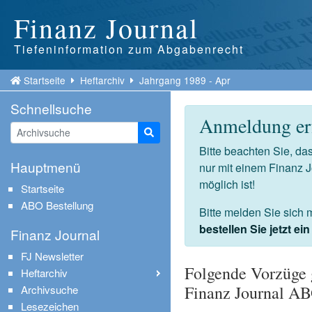
Finanz Journal
Tiefeninformation zum Abgabenrecht
Startseite
Heftarchiv
Jahrgang 1989 - Apr
Schnellsuche
Anmeldung erf
Suche starten
Bitte beachten Sie, d
Hauptmenü
nur mit einem Finanz 
möglich ist!
Startseite
ABO Bestellung
Bitte melden Sie sich 
bestellen Sie jetzt e
Finanz Journal
FJ Newsletter
Folgende Vorzüge 
Heftarchiv
Finanz Journal A
Archivsuche
Lesezeichen