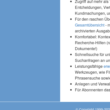
Zugriff auf mehr als
Entcheidungen, Vw
Kundmachungen, usw
Für den raschen Üb
Gesamtübersicht
- m
archivierten Ausgab
Komfortabel: Kontex
Recherche-Hilfen (r
Dokumente!)
Schnellsuche für un
Suchanfragen an un
Leistungsfähige
erw
Werkzeugen, wie Fil
Phrasensuche sowie
Anlegen und Verwal
Für Abonnenten da
© Copyright 1999-202