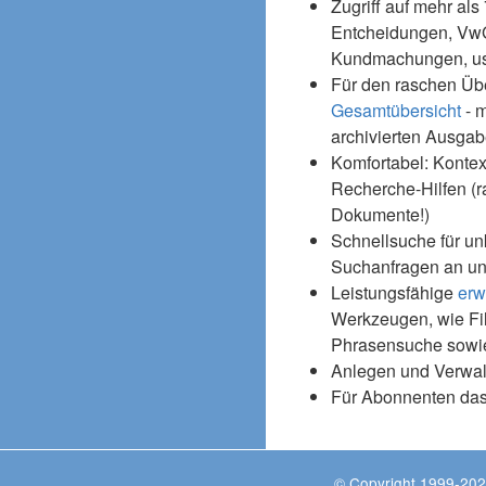
Zugriff auf mehr als
Entcheidungen, Vw
Kundmachungen, usw
Für den raschen Üb
Gesamtübersicht
- m
archivierten Ausgab
Komfortabel: Kontex
Recherche-Hilfen (r
Dokumente!)
Schnellsuche für un
Suchanfragen an un
Leistungsfähige
erw
Werkzeugen, wie Fil
Phrasensuche sowie
Anlegen und Verwal
Für Abonnenten da
© Copyright 1999-202