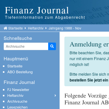
Finanz Journal
Tiefeninformation zum Abgabenrecht
Startseite
Heftarchiv
Jahrgang 1988 - Nov
Schnellsuche
Anmeldung erf
Suche starten
Bitte beachten Sie, d
Hauptmenü
nur mit einem Finanz 
möglich ist!
Startseite
ABO Bestellung
Bitte melden Sie sich 
bestellen Sie jetzt e
Finanz Journal
FJ Newsletter
Folgende Vorzüge 
Heftarchiv
Finanz Journal A
Archivsuche
Lesezeichen